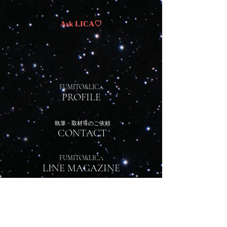
Ask LICA♡
FUMITO&LICA
​PROFILE
執筆・取材等のご依頼
​CONTACT
FUMITO&LICA
​LINE MAGAZINE
HOME
Company Profile
Downloads