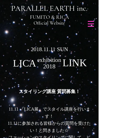
PARALLEL EARTH inc.
FUMITO & RICA
​Official Website
2018.11.11
SUN
exhibition
LINK
​LICA
2018
スタイリング講座 質問募集！
11.11 『LICA展』でスタイル講座を行いま
す！
11.11に参加される皆様からの質問を受けた
い！と閃きました☆
ファッションやスタイリングに関して、ど