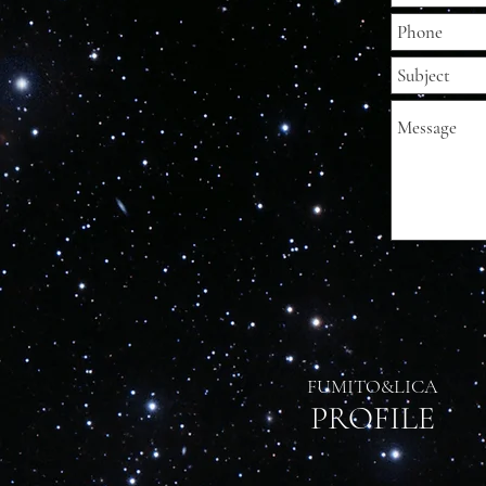
FUMITO&LICA
​PROFILE